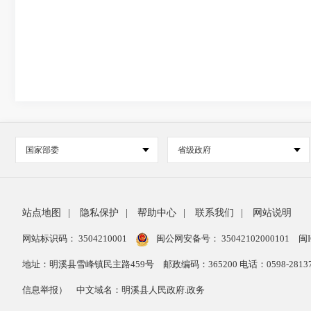
国家部委
省级政府
站点地图
|
隐私保护
|
帮助中心
|
联系我们
|
网站说明
网站标识码： 3504210001
闽公网安备号：
35042102000101
闽I
地址：明溪县雪峰镇民主路459号
邮政编码：365200 电话：0598-28
信息举报）
中文域名：明溪县人民政府.政务