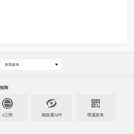
新闻媒体
矩阵


e三明
闽政通APP
明溪政务