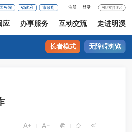
注册
登录
国务院
省政府
市政府
网站支持IPv6
回应
办事服务
互动交流
走进明溪
长者模式
无障碍浏览
作





|
|
|
|