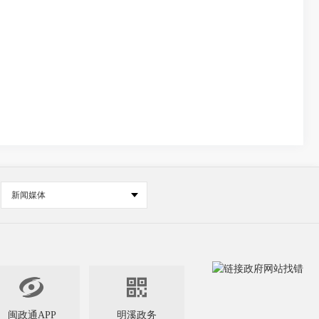
新闻媒体


闽政通APP
明溪政务