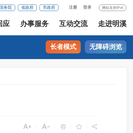
注册
登录
国务院
省政府
市政府
网站支持IPv6
回应
办事服务
互动交流
走进明溪
长者模式
无障碍浏览





|
|
|
|