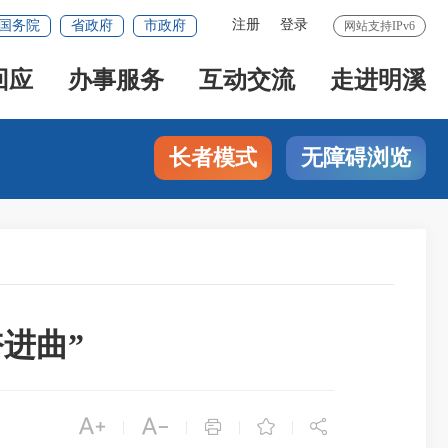
注册
登录
国务院
省政府
市政府
网站支持IPv6
回应
办事服务
互动交流
走进明溪
长者模式
无障碍浏览
进曲”





|
|
|
|