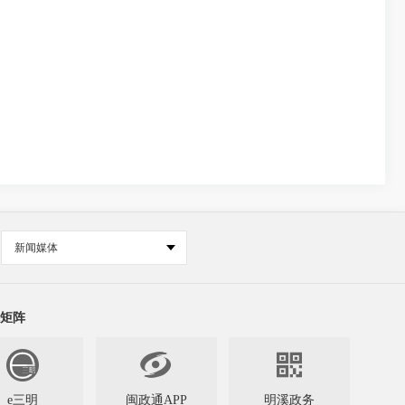
新闻媒体
矩阵


e三明
闽政通APP
明溪政务