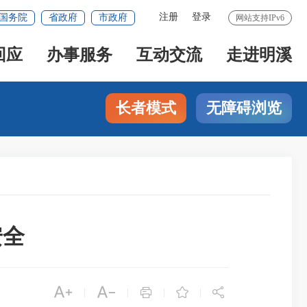
注册
登录
国务院
省政府
市政府
网站支持IPv6
回应
办事服务
互动交流
走进明溪
长者模式
无障碍浏览
安全





|
|
|
|