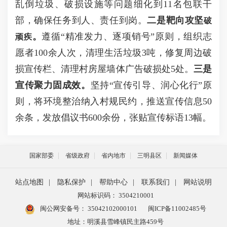
乱倒垃圾、破损设施等问题细化到11名包联干
部，确保任务到人、责任到岗。
二是
靶向攻坚
破
。
遵循“精准发力、逐项销号”原则，组织志
顽疾
愿者100余人次，清理生活垃圾3吨，修复周边破
损宣传栏、清理村房屋墙体广告破损处5处。
三是
宣传聚力
固成效。
坚持“宣传引导、润心化行”原
则，将环境整治纳入村规民约，推送宣传信息50
余条，发放倡议书600余份，张贴宣传标语13幅。
国家部委
省级政府
省内地市
三明县区
新闻媒体
站点地图
|
隐私保护
|
帮助中心
|
联系我们
|
网站说明
网站标识码： 3504210001
闽公网安备号：
35042102000101
闽ICP备11002485号
地址：明溪县雪峰镇民主路459号