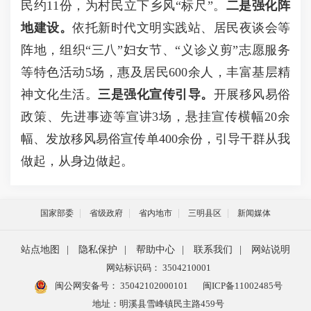
民约11份，为村民立下乡风“标尺”。
二是强化阵
地建设。
依托新时代文明实践站、居民夜谈会等
阵地，组织“三八”妇女节、“义诊义剪”志愿服务
等特色活动5场，惠及居民600余人，丰富基层精
神文化生活。
三是强化宣传引导。
开展移风易俗
政策、先进事迹等宣讲3场，悬挂宣传横幅20余
幅、发放移风易俗宣传单400余份，引导干群从我
做起，从身边做起。
国家部委
省级政府
省内地市
三明县区
新闻媒体
站点地图
|
隐私保护
|
帮助中心
|
联系我们
|
网站说明
网站标识码： 3504210001
闽公网安备号：
35042102000101
闽ICP备11002485号
地址：明溪县雪峰镇民主路459号