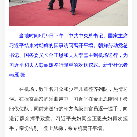
当地时间6月9日下午，中共中央总书记、国家主席
习近平结束对朝鲜的国事访问离开平壤。朝鲜劳动党总
书记、国务委员长金正恩和夫人李雪主到机场送行，为
习近平和夫人彭丽媛举行隆重的欢送仪式。新华社记者
燕雁 摄
在机场，数千名群众和少年儿童整齐列队，热情迎
候。在振奋高昂的乐曲声中，习近平在金正恩陪同下检
阅仪仗队，同前来送行的朝方高级别官员逐一握手，向
送行群众挥手致意。习近平夫妇同金正恩夫妇再次握
手，亲切告别，登上舷梯，乘专机离开平壤。