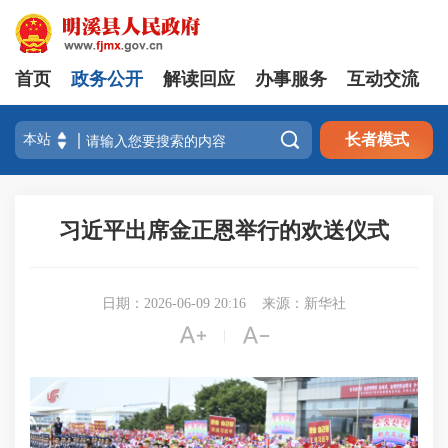
首页
政务公开
解读回应
办事服务
互动交流

长者模式
习近平出席金正恩举行的欢送仪式
日期：2026-06-09 20:16
来源：新华社


|