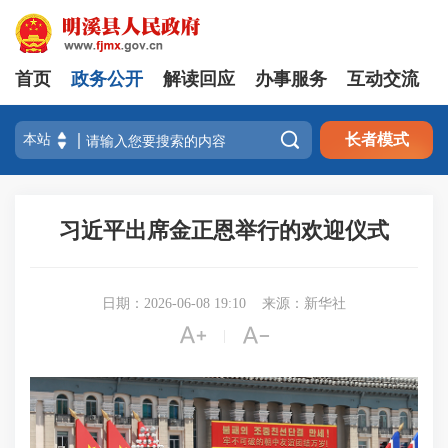
首页
政务公开
解读回应
办事服务
互动交流

长者模式
习近平出席金正恩举行的欢迎仪式
日期：2026-06-08 19:10
来源：新华社


|