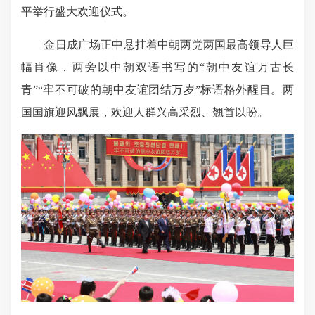
平举行盛大欢迎仪式。
金日成广场正中悬挂着中朝两党两国最高领导人巨
幅肖像，两旁以中朝双语书写的“朝中友谊万古长
青”“牢不可破的朝中友谊团结万岁”标语格外醒目。两
国国旗迎风飘展，欢迎人群兴高采烈、翘首以盼。