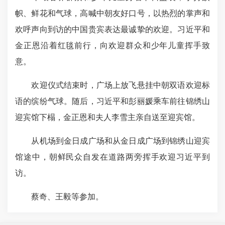
帜、鲜花和气球，高喊中朝友好口号，以热烈的掌声和
欢呼声向到访的中国
贵宾表达最
诚挚的欢迎。习近平和
金正恩沿着红毯前行，向欢迎群众和少年儿童挥手致
意。
欢迎仪式结束时，广场上放飞悬挂中朝双语欢迎标
语的缤纷气球。随后，习近平和彭丽媛乘车前往锦绣山
迎宾馆下榻，金正恩和夫人李雪主亲自送至迎宾馆。
从机场到金日成广场和从金日成广场到锦绣山迎宾
馆途中，朝鲜民众自发在道路两旁挥手欢迎习近平到
访。
蔡奇、王毅等参加。