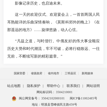
影像记录历史，也启迪未来。
这一天的欢迎仪式、欢迎宴会上，一首首两国人民
耳熟能详的乐曲深情奏响，《莫斯科郊外的晚上》《在
那遥远的地方》……旋律悠扬，动人心弦。
“凡益之道，与时偕行。中俄友好的伟大事业顺应
历史大势和时代潮流，牢不可破，必将行稳致远、一往
无前，不断续写新的精彩篇章。”
国家部委
省级政府
省内地市
三明县区
新闻媒体
站点地图
|
隐私保护
|
帮助中心
|
联系我们
|
网站说明
网站标识码： 3504210001
闽公网安备号：
35042102000101
闽ICP备11002485号
地址：明溪县雪峰镇民主路459号