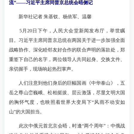
流”——习近平主席同普京总统会晤侧记
新华社记者 朱基钗、杨依军、温馨
5月20日下午，人民大会堂新闻发布厅，举世瞩
目。习近平主席同普京总统在两国关于进一步加强全面
战略协作、深化睦邻友好合作的联合声明的落款处，郑
重签下自己的名字，两位领导人共同起身、交换文件、
亲切握手，现场响起热烈掌声。
人们注意到他们身后的巨幅国画《中华泰山》，五
岳之尊山峦巍峨、松柏挺拔、层云激荡，尽显文明大国
的胸怀气度，也映照着世界大变局下“风雨不动安如
山”的大国担当。
此次中俄元首北京会晤，时逢“两个周年”：中俄战