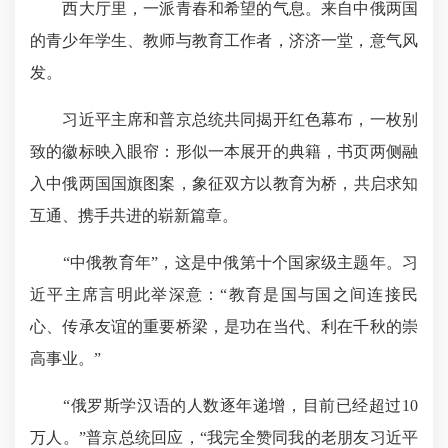
西大厅里，一派青春和希望的气息。来自中俄两国
的青少年学生、教师与教育工作者，济济一堂，意气风
发。
习近平主席和普京总统共同揭开红色幕布，一枚别
致的徽标映入眼帘：形似一本展开的典籍，书页两侧融
入中俄两国国旗图案，象征双方以教育
为桥
，共启求知
互通、携手共进的崭新篇章。
“中俄教育年”，这是中俄第十个国家级主题年。习
近平主席言明此举深意：“教育是国与国之间连接民
心、传承友谊的重要桥梁，是功在当代、利在千秋的崇
高事业。”
“俄罗斯学汉语的人数逐年递增，目前已经超过10
万人。”普京总统回应，“我完全赞同我的老朋友习近平