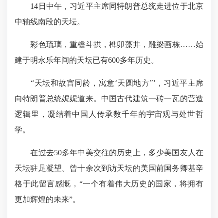
14日中午，习近平主席同特朗普总统走进位于北京
中轴线
南段的天坛
。
彩色琉璃，重檐斗拱，榫卯藻井，雕梁画栋……始
建于明永乐年间的天坛已有600多年历史。
“天坛和故宫同龄，寓意‘天圆地方’”，习近平主席
向特朗普总统娓娓道来。中国古代建筑一砖一瓦的营造
逻辑里，凝结着中国人传承数千年的宇宙观与处世哲
学。
在过去50多年中美交往的历史上，多少美国友人在
天坛驻足凝望。曾十余次到访天坛的美国前国务卿基辛
格于此留言感慨，“一个有着伟大历史的国家，将拥有
更加辉煌的未来”。