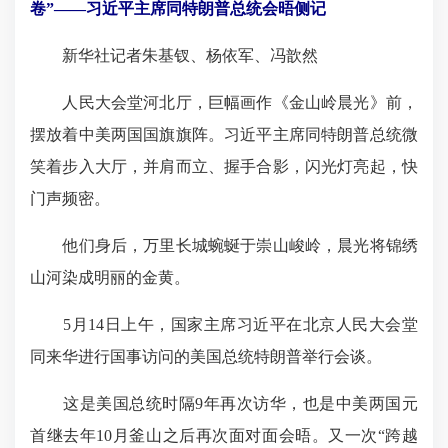
卷”——习近平主席同特朗普总统会晤侧记
新华社记者朱基钗、杨依军、冯歆然
人民大会堂河北厅，巨幅画作《金山岭晨光》前，
摆放着中美两国国旗旗阵。习近平主席同特朗普总统微
笑着步入大厅，并肩而立、握手合影，闪光灯亮起，快
门
声频密
。
他们身后，万里长城蜿蜒于崇山峻岭，晨光将锦绣
山河染成明丽的金黄。
5月14日上午，国家主席习近平在北京人民大会堂
同来华进行国事访问的美国总统特朗普举行会谈。
这是美国总统时隔9年再次访华，也是中美两国元
首继去年10月
釜山
之后再次面对面会晤。又一次“跨越