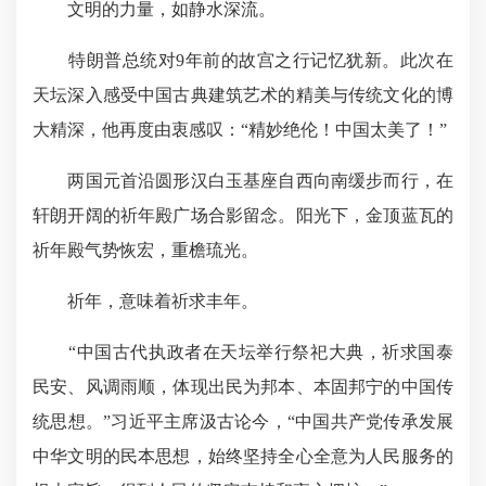
文明的力量，如静水深流。
特朗普总统对9年前的故宫之行记忆犹新。此次在
天坛深入感受中国古典建筑艺术的精美与传统文化的博
大精深，他再度由衷感叹：“精妙绝伦！中国太美了！”
两国元首沿圆形汉白玉基座自西向南缓步而行，在
轩朗开阔的祈年殿广场合影留念。阳光下，金顶蓝瓦的
祈年殿气势恢宏，
重檐琉光
。
祈年，意味着祈求丰年。
“中国古代执政者在天坛举行祭祀大典，祈求国泰
民安、风调雨顺，体现出民为邦本、本固邦宁的中国传
统思想。”习近平主席汲古论今，“中国共产党传承发展
中华文明的民本思想，始终坚持全心全意为人民服务的