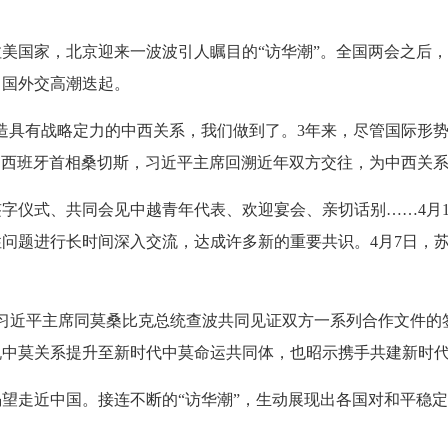
国家，北京迎来一波波引人瞩目的“访华潮”。全国两会之后，
中国外交高潮迭起。
造具有战略定力的中西关系，我们做到了。3年来，尽管国际形
访华的西班牙首相桑切斯，习近平主席回溯近年双方交往，为中西关
仪式、共同会见中越青年代表、欢迎宴会、亲切话别……4月1
问题进行长时间深入交流，达成许多新的重要共识。4月7日，
近平主席同莫桑比克总统查波共同见证双方一系列合作文件的签
祝中莫关系提升至新时代中莫命运共同体，也昭示携手共建新时
渴望走近中国
。接连不断的“访华潮”，生动展现出各国对和平稳