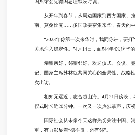
国宾馆会见德国总理默茨时说。
从开年到春节，从周边国家到西方国家、拉美
南、莫桑比克……多国政要密集来华，春天的
“2023年你第一次来华时，我同你讲，要打
关系注入稳定性。”4月14日，面对4年4次
亲望亲好，邻望邻好。欢迎仪式、会谈、签字
记、国家主席苏林就共同关心的全局性、战略性
次出访。
相知无远近，志合越山海。4月21日傍晚，习
仪式时长近20分钟。一次又一次热烈掌声，庆
国际社会从未像今天这样热切关注中国、
重，有力彰显着“德不孤，必有邻”。