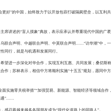
更好”的中国，始终致力于以开放包容打破隔阂壁垒，以互利共
席讲述的“盲人摸象”典故，表示应承认并尊重现代中国的广袤
乌联合声明、中越联合声明、
中莫联合声明
……“访华潮”中，
定性同行，就是与机遇和发展同行。
望进一步深化对华合作，实现互利互惠、共同发展；桑切斯称
合作；苏林表示，相信中方将顺利实施“十五五”规划，愿同中
全面实施零关税举措”“加强贸易、新能源、智能经济等领域合作
通”……
感召着越来越多各国朋友成为“现代化道路上的同路人”。