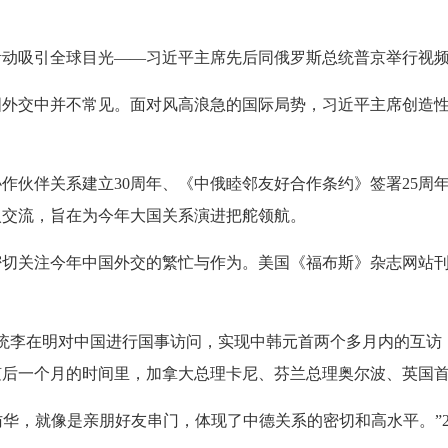
动吸引全球目光——习近平主席先后同俄罗斯总统普京举行视频
交中并不常见。面对风高浪急的国际局势，习近平主席创造性
伙伴关系建立30周年、《中俄睦邻友好合作条约》签署25周
入交流，旨在为今年大国关系演进把舵领航。
关注今年中国外交的繁忙与作为。美国《福布斯》杂志网站刊
李在明对中国进行国事访问，实现中韩元首两个多月内的互访；
随后一个月的时间里，加拿大总理卡尼、芬兰总理奥尔波、英国
华，就像是亲朋好友串门，体现了中德关系的密切和高水平。”2