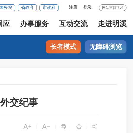
注册
登录
国务院
省政府
市政府
网站支持IPv6
回应
办事服务
互动交流
走进明溪
长者模式
无障碍浏览
首外交纪事





|
|
|
|