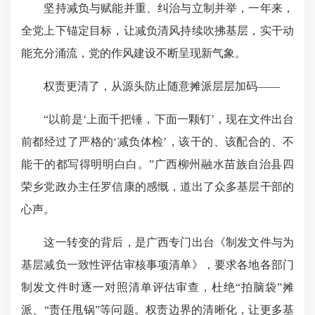
坚持减负与赋能并重、纠治与立制并举，一年来，
全党上下锚定目标，让减负清风持续吹拂基层，实干动
能充分涌流，党的作风建设不断呈现新气象。
权责更清了，从源头防止随意摊派层层加码——
“以前是‘上面千把锤，下面一颗钉’，现在文件出台
前都经过了严格的‘减负体检’，该干的、该配合的、不
能干的都写得明明白白。”广西柳州融水苗族自治县四
荣乡党政办主任罗信康的感慨，道出了众多基层干部的
心声。
这一转变的背后，是广西专门出台《制发文件与为
基层减负一致性评估审核事项清单》，要求各地各部门
制发文件时逐一对照清单评估审查，杜绝“拍脑袋”摊
派、“责任甩锅”等问题。权责边界的清晰化，让更多基