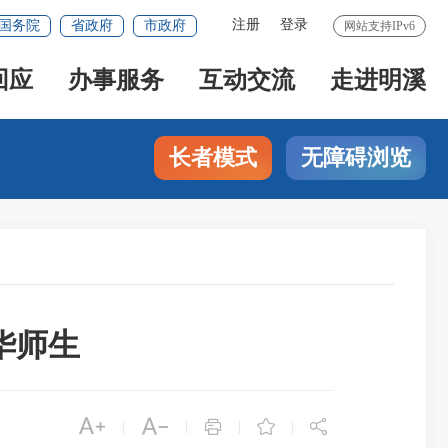
注册
登录
国务院
省政府
市政府
网站支持IPv6
回应
办事服务
互动交流
走进明溪
长者模式
无障碍浏览
华师生





|
|
|
|