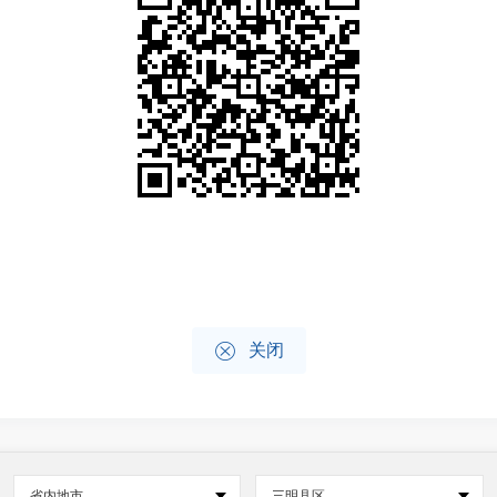

关闭
省内地市
三明县区