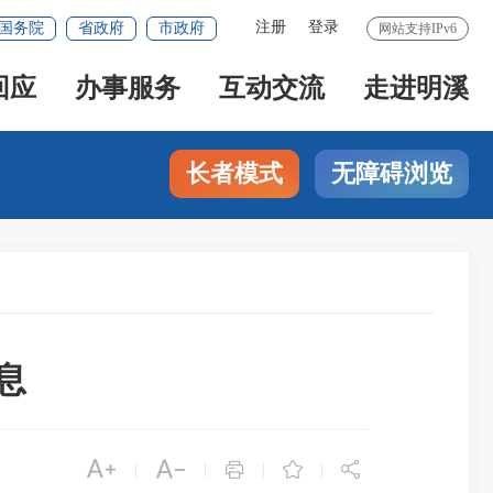
注册
登录
国务院
省政府
市政府
网站支持IPv6
回应
办事服务
互动交流
走进明溪
长者模式
无障碍浏览
息





|
|
|
|