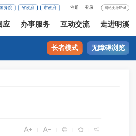
注册
登录
国务院
省政府
市政府
网站支持IPv6
回应
办事服务
互动交流
走进明溪
长者模式
无障碍浏览





|
|
|
|