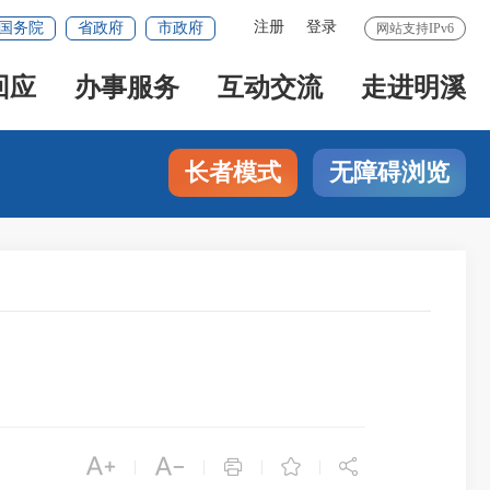
注册
登录
国务院
省政府
市政府
网站支持IPv6
回应
办事服务
互动交流
走进明溪
长者模式
无障碍浏览





|
|
|
|