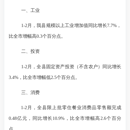
一、工业
1-
2
月，我县规模以上工业增加值同比
增长
7.7
%，
比全市增幅
高
0.3
个百分点
。
二、投资
1-
2
月，全县固定资产投资（不含农户）同比
增长
3.4
%，比全市增幅
低
2.5
个百分点
。
三、消费
1
-
2
月，全县限上批零住餐业消费品零售额
完成
0.48亿元，
同比
增长
10.9
%，比全市增幅
高
2.6
个百分
点。