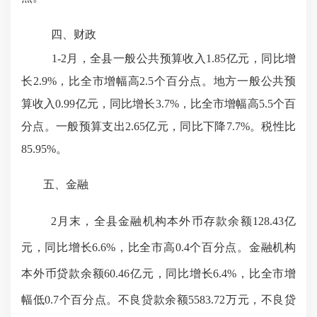
四、
财政
1-
2
月，全县一般公共预算收入
1.85
亿元，同比增
长
2.9
%，比全市增幅
高
2.5
个百分点。地方一般公共预
算收入
0.99
亿元，同比增长
3.7
%，比全市增幅
高
5.5
个百
分点
。
一般预算支出
2.65
亿元，
同比下降
7.7%
。税性比
85.95
%
。
五、金融
2
月末，全县金融机构本外币存款余额
128.43
亿
元，
同比
增长
6.6
%，比全市
高
0.4
个百分点。金融机构
本外币贷款余额
60.46
亿元，
同比
增长
6.4
%，比全市增
幅
低
0.7
个百分点。不良贷款余额
5583.72
万元，不良贷