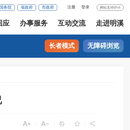
注册
登录
国务院
省政府
市政府
网站支持IPv6
回应
办事服务
互动交流
走进明溪
长者模式
无障碍浏览
况





|
|
|
|