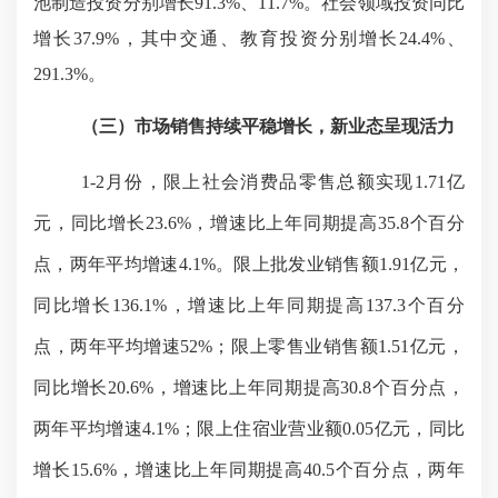
池制造投资分别增长91.3%、11.7%。社会领域投资同比
增长37.9%，其中交通、教育投资分别增长24.4%、
291.3%。
（三）
市场销售持续平稳增长，新业态呈现活力
1-2月份，限上社会消费品零售总额实现
1.71
亿
元，同比增长
23.6
%，增速比上年同期提高
35.8
个百分
点，两年平均增速
4.1%
。限上批发业销售额
1.91
亿元，
同比增长
136.1%
，增速比上年同期提高
137.3
个百分
点，两年平均增速
52%
；限上零售业销售额
1.51
亿元，
同比增长
20.6%
，增速比上年同期提高
30.8
个百分点，
两年平均增速
4.1%
；限上住宿业营业额
0.05
亿元，同比
增长
15.6%
，增速比上年同期提高
40.5
个百分点，两年