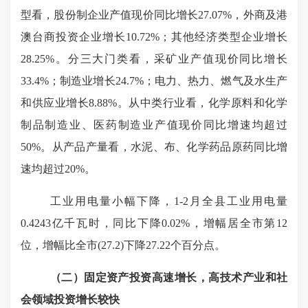
型看，股份制企业产值现价同比增长
27.07
%，外商及港
澳台商投资企业增长
10.72
%；其他经济类型企业增长
28.25
%。分三大门类看，采矿业产值现价同比增长
33.4
%；制造业增长
24.7
%；电力、热力、燃气及水生产
和供应业增长
8.88
%。从中类行业看，化学原料和化学
制品制造业、医药制造业产值现价同比增速均超过
50%
。从产品产量看，水泥、布、化学药品原药同比增
速均超过
20
%。
工业用电量小幅下降，
1-2
月全县工业用电量
0.4243
亿千瓦时，同比下降
0.02%
，增幅居全市第
12
位，增幅比全市
(27.2)
下降
27.22
个百分点。
（二）
固定资产投资高速增长，高技术产业和社
会领域投资增长较快