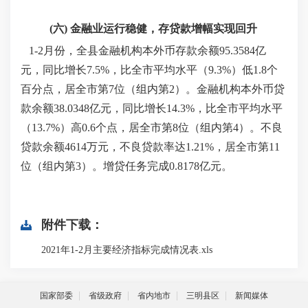
(
六
)
金融业运行稳健，存贷款增幅实现回升
1-2
月份，全县金融机构本外币存款余额
95.3584
亿
元，同比增长
7.5%
，比全市平均水平（
9.3%
）低
1.8
个
百分点，居全市第
7
位（组内第
2
）。金融机构本外币贷
款余额
38.0348
亿元，同比增长
14.3%
，比全市平均水平
（
13.7%
）高
0.6
个点，居全市第
8
位（组内第
4
）。不良
贷款余额
4614
万元，不良贷款率达
1.21%
，居全市第
11
位（组内第
3
）。增贷任务完成
0.8178
亿元。
附件下载：
2021年1-2月主要经济指标完成情况表.xls
国家部委
省级政府
省内地市
三明县区
新闻媒体