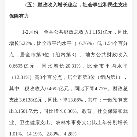
（五）
财政收入增长稳定，社会事业和民生支出
保障有力
1-2
月份，全县公共财政总收入
1.1151
亿元，同比
增长
5.22%
，比全市平均水平（
16.76%
）低
11.54
个百分
点，居全市第
9
位（组内第
3
）。地方公共财政收入
0.6695
亿元，同比增长
20.31%
，比全市平均水平
（
12.31%
）高
8
个百分点，居全市第
3
位（组内第
1
），
其中：税收收入
0.4692
亿元，同比下降
4.75%
。财政总
支出
3.6138
亿元，同比下降
13.86%
，其中：一般预算支
出
3.1501
亿元，同比增长
6.36%
。教育、社会保障和就
业、卫生健康支出、农林水事务支出比上年分别增长
1.01%、14.19%、2.83%、4.28%。