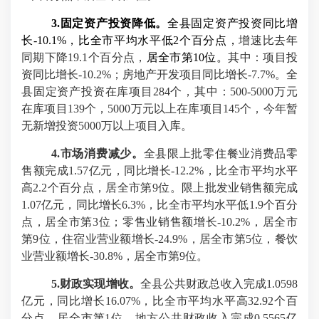
3.
固定资产投资降低。
全县固定资产投资同比增
长
-10.1%
，
比全市平均水平低
2
个百分点，
增速比去年
同期下降
19.1
个百分点，
居全市第
10
位。
其中：项目投
资同比增长
-10.2%
；房地产开发项目同比增长
-7.7%
。全
县固定资产投资在库项目
284
个，其中：
500-5000
万元
在库项目
139
个，
5000
万元以上在库项目
145
个，今年暂
无新增投资
5000
万以上项目入库。
4.
市场消费减少。
全县限上批零住餐业消费品零
售额完成
1.57
亿元，同比增长
-12.2%
，比全市平均水平
高
2.2
个百分点，居全市第
9
位。限上批发业销售额完成
1.07
亿元，同比增长
6.3%
，比全市平均水平低
1.9
个百分
点，居全市第
3
位；零售业销售额增长
-10.2%
，居全市
第
9
位，住宿业营业额增长
-24.9%
，居全市第
5
位，餐饮
业营业额增长
-30.8%
，居全市第
9
位。
5.
财政实现增收。
全县公共财政总收入完成
1.0598
亿元，同比增长
16.07%
，
比全市平均水平高
32.92
个百
分点，
居全市第
1
位。地方公共财政收入完成
0.5565
亿