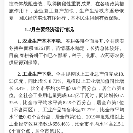
控总体战阻击战，取得阶段性重要成果。在各项政策措
施作用下，企业复工复产加快，生产生活秩序逐步恢
复，国民经济实现有序运行，基本民生得到有效保障。
1-2
月主要经济运行情况
1.
农业生产基本平稳。
春耕备耕全面展开
,
全县落实
冬播种面积
48261
亩，苗情基本稳定，长势总体较好。
目前
,
春耕备耕工作已在部署，种子、化肥、农药等农资
供应得到保障。
2.
工业生产下滑。
全县规模以上工业总产值完成
18.
53
亿元，同比增长
-8.73%
。
规模以上工业增加值同比增
长
-8.4%
，比全市平均水平低
0.9
个百分点，居全市第
8
位。全社会工业用电量完成
0.42
亿千瓦时，同比增长
67.
35%
，比全市平均水平高
82.9
个百分点，居全市第
1
位
（不含两区）。
工业产品销售率达
97.77%
，比全市平均
水平低
0.42
个百分点，居全市第
9
位。
2019
年度规模以上
工业经济效益指数达
656.46%
，比全市平均水平高
215.1
6
个百分点，居全市第
1
位。