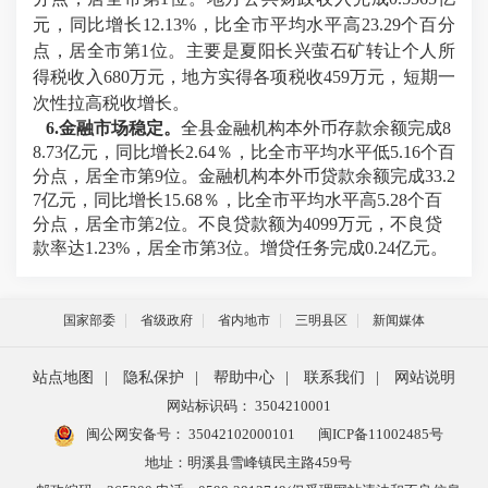
元，同比增长
12.13%
，
比全市平均水平高
23.29
个百分
点，
居全市第
1
位。主要是夏阳长兴萤石矿转让个人所
得税收入
680
万元，地方实得各项税收
459
万元，短期一
次性拉高税收增长。
6.
金融市场稳定。
全县金融机构本外币存款余额完成
8
8.73
亿元，同比增长
2.64
％，
比全市平均水平低
5.16
个百
分点，
居全市第
9
位。金融机构本外币贷款余额完成
33.2
7
亿元，同比增长
15.68
％，
比全市平均水平高
5.28
个百
分点，
居全市第
2
位。不良贷款额为
4099
万元，不良贷
款率达
1.23%
，居全市第
3
位。增贷任务完成
0.24
亿元。
国家部委
省级政府
省内地市
三明县区
新闻媒体
站点地图
|
隐私保护
|
帮助中心
|
联系我们
|
网站说明
网站标识码： 3504210001
闽公网安备号：
35042102000101
闽ICP备11002485号
地址：明溪县雪峰镇民主路459号