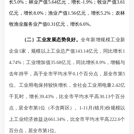
长
5.0%
；林业产值
5.64
亿元，增长
-1.9%
；牧业产值
3.61
亿元，增长
8.0%
；渔业产值
1.56
亿元，增长
5.2%
；农林
牧渔业服务业产值
0.31
亿元，增长
6.6%
。
（二）工业发展态势良好。
全年新增规模工业新
企业
1
家，规模以上工业总产值
143.14
亿元，同比增长
1
4.74%
；工业增加值
35.68
亿元，同比增长
8.9%
，增幅与
去年持平，高于全市平均水平
0.1
个百分点，居全市第
5
位。工业用电保持较快增长，全社会工业用电量
2.42
亿
千瓦时，增长
39.43%
，比全市平均水平高
30.13
个百分
点，居全市第
1
位（不含两区）。
1-11
月
(
错月
)
份规模以
上工业经济效益达
661.34%
，比全市平均水平高
222.6
个
百分点，居全市第
1
位。