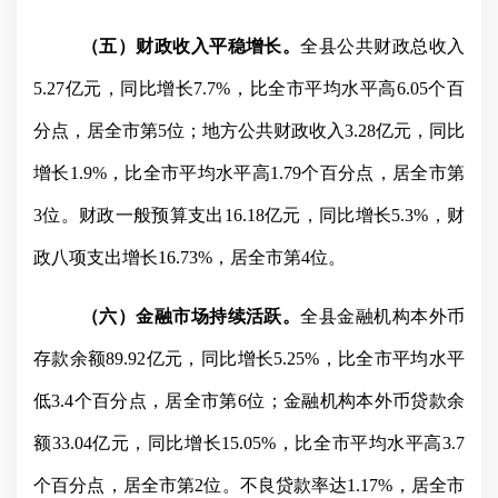
（五）财政收入平稳增长。
全县公共财政总收入
5.27
亿元，同比增长
7.7%
，比全市平均水平高
6.05
个百
分点，居全市第
5
位；地方公共财政收入
3.28
亿元，同比
增长
1.9%
，比全市平均水平高
1.79
个百分点，居全市第
3
位。财政一般预算支出
16.18
亿元，同比增长
5.3%
，财
政八项支出增长
16.73%
，居全市第
4
位。
（六）金融市场持续活跃。
全县金融机构本外币
存款余额
89.92
亿元，同比增长
5.25%
，比全市平均水平
低
3.4
个百分点，居全市第
6
位；金融机构本外币贷款余
额
33.04
亿元，同比增长
15.05%
，比全市平均水平高
3.7
个百分点，居全市第
2
位。不良贷款率达
1.17%
，居全市