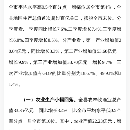
全市平均水平高
0.5
个百分点，增幅位居全市第
4
位，全
县地区生产总值首次超过百亿关口，摆脱全市末位。分
季度看
,
一季度同比增长
7.6%,
二季度增长
7.4%,
三季度增
长
6.8%,
四季度增长
8.5%
。分产业看，第一产业增加值
2
0.04
亿元，同比增长
3.3%
，第二产业增加值
53.60
亿元，
增长
9.9%
，第三产业增加值
33.70
亿元，增长
9.7%
；
三
次产业增加值占
GDP
的比重分别为
18.67%
、
49.93%
和
3
1.4%
。
（一）农业生产小幅回落。
全县农林牧渔业总产
值
33.35
亿元，同比增长
3.4%
，比全市平均水平低
0.5
个
百分点，居全市第
10
位。其中，农业产值
22.23
亿元，增