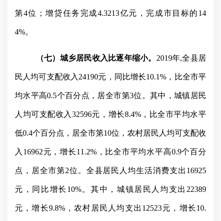
第
4
位；增贷任务完成
4.3213
亿元，完成市目标的
14
4%
。
（七）城乡居民收入比逐年缩小。
2019
年
,
全县居
民人均可支配收入
24190
元，同比增长
10.1%
，比全市平
均水平高
0.5
个百分点，居全市第
3
位。其中，城镇居民
人均可支配收入
32596
元，增长
8.4%
，比全市平均水平
低
0.4
个百分点，居全市第
10
位，农村居民人均可支配收
入
16962
元，增长
11.2%
，比全市平均水平高
0.9
个百分
点，居全市第
2
位。全县居民人均生活消费支出
16925
元，同比增长
10%
。其中，城镇居民人均支出
22389
元，增长
9.8%
，农村居民人均支出
12523
元，增长
10.