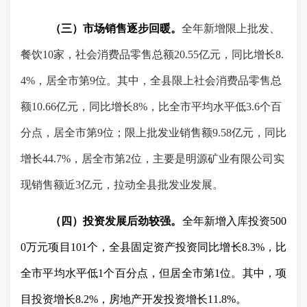
（三）市场销售逐步回暖。
全年新增限上批发、
餐饮
10
家，社会消费品零售总额
20.55
亿元，同比增长
8.
4%
，居全市第
9
位。其中，全县限上社会消费品零售总
额
10.66
亿元，同比增长
8%
，比全市平均水平低
3.6
个百
分点，居全市第
9
位；限上批发业销售额
9.58
亿元，同比
增长
44.7%
，居全市第
2
位，主要是明源矿业有限公司实
现销售额近
3
亿元，拉动全县批发业发展。
（四）投资发展后劲较强。
全年新增入库投资
500
0
万元项目
101
个，全县固定资产投资同比增长
8.3%
，比
全市平均水平低
1
个百分点，但居全市第
1
位。其中，项
目投资增长
8.2%
，房地产开发投资增长
11.8%
。