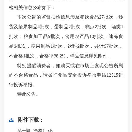
检相关信息公布如下：
本次公告的监督抽检信息涉及餐饮食品
批次，炒
27
货及坚果制品
批次，蛋制品
批次，糕点
批次，酒类
4
2
2
1
批次，粮食加工品
批次，食用农产品
批次，速冻食
5
10
品
批次，糖果制品
批次，饮料
批次，共计
批次，
3
1
2
57
不合格
批次，合格率
，样品信息详见附件。
1
98.2%
特别提醒消费者，如购买或在市场上发现公告所列
的不合格食品，请拨打食品安全投诉举报电话
进
12315
行投诉举报。
特此公告。
附件下载：
第一期（合格）.xls