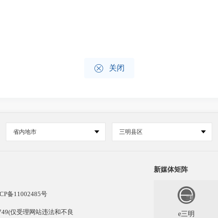

关闭
省内地市
三明县区
新媒体矩阵
CP备11002485号
13749(仅受理网站违法和不良
e三明