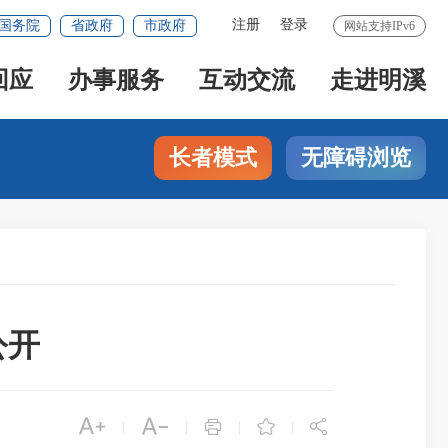
注册
登录
国务院
省政府
市政府
网站支持IPv6
回应
办事服务
互动交流
走进明溪
长者模式
无障碍浏览
公开





|
|
|
|