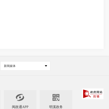
新闻媒体


闽政通APP
明溪政务