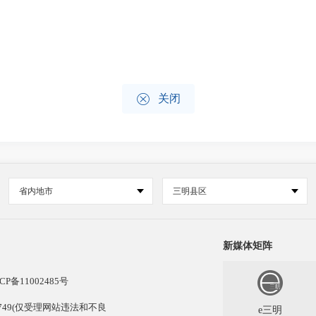

关闭
省内地市
三明县区
新媒体矩阵
CP备11002485号
13749(仅受理网站违法和不良
e三明