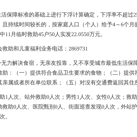
活保障标准的基础上进行下浮计算确定，下浮率不超过25
且持续时间较长的，按家庭人口（个人）给予4～6个月
1月临时救助45户50人实发22.0550万元。
和儿童福利业务电话：2869731
无力解决食宿，无亲友投靠，又不享受城市最低生活保
救助：（一）提供符合食品卫生要求的食物；（二）提供
其亲属或者所在单位联系；（五）对没有交通费返回其住
助1人次、站外救助0人次；男性1人次、女性0人次；救
动救助0人次、医院甄别0人、街面巡查发现0人次，外站
人次。