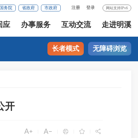
注册
登录
国务院
省政府
市政府
网站支持IPv6
回应
办事服务
互动交流
走进明溪
长者模式
无障碍浏览
公开





|
|
|
|