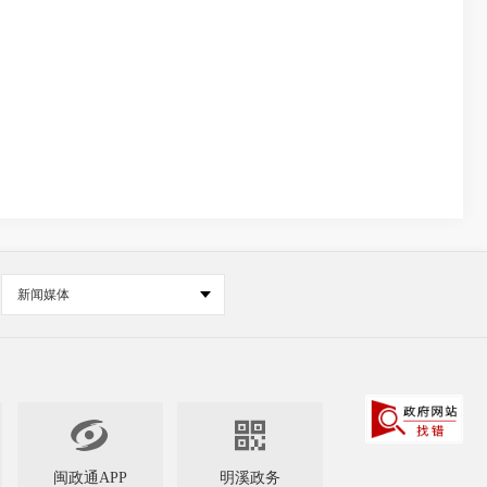
新闻媒体


闽政通APP
明溪政务