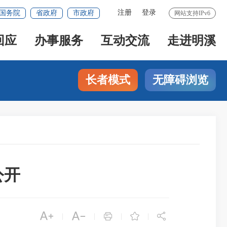
注册
登录
国务院
省政府
市政府
网站支持IPv6
回应
办事服务
互动交流
走进明溪
长者模式
无障碍浏览
公开





|
|
|
|