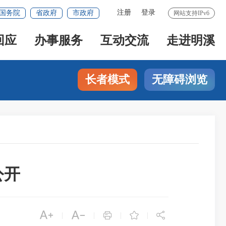
注册
登录
国务院
省政府
市政府
网站支持IPv6
回应
办事服务
互动交流
走进明溪
长者模式
无障碍浏览
公开





|
|
|
|