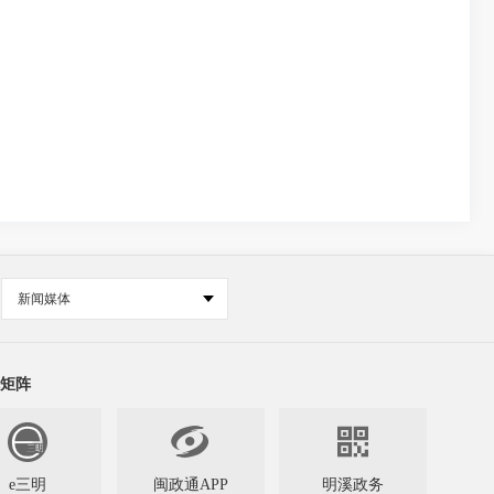
新闻媒体
矩阵


e三明
闽政通APP
明溪政务