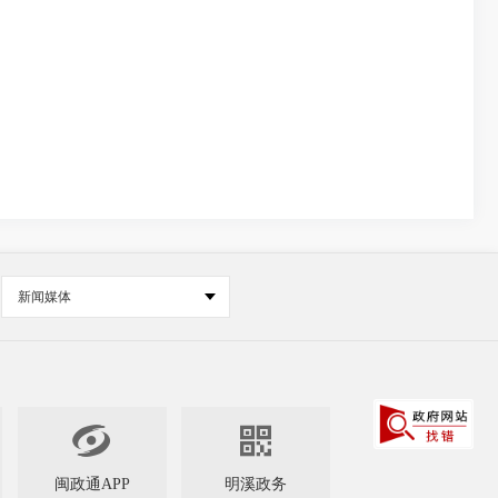
新闻媒体


闽政通APP
明溪政务