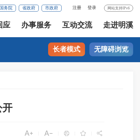
注册
登录
国务院
省政府
市政府
网站支持IPv6
回应
办事服务
互动交流
走进明溪
长者模式
无障碍浏览
公开





|
|
|
|