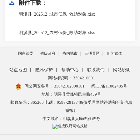
附件下载：
明溪县_202512_城市低保_救助对象.xlsx
明溪县_202512_农村低保_救助对象.xlsx
国家部委
省级政府
省内地市
三明县区
新闻媒体
站点地图
|
隐私保护
|
帮助中心
|
联系我们
|
网站说明
网站标识码： 3504210001
闽公网安备号：
35042102000101
闽ICP备11002485号
地址：明溪县雪峰镇民主路459号
邮政编码：365200 电话：0598-2813749(仅受理网站违法和不良信息
举报）
中文域名：明溪县人民政府.政务