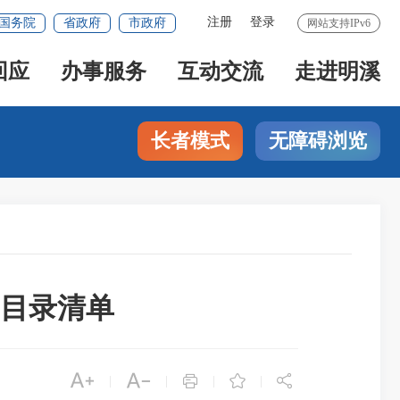
注册
登录
国务院
省政府
市政府
网站支持IPv6
回应
办事服务
互动交流
走进明溪
长者模式
无障碍浏览
目录清单





|
|
|
|