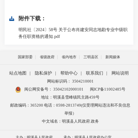
附件下载：
明民社〔2024〕58号 关于公布肖建安同志地勘专业中级职
务任职资格的通知.pdf
国家部委
省级政府
省内地市
三明县区
新闻媒体
站点地图
|
隐私保护
|
帮助中心
|
联系我们
|
网站说明
网站标识码： 3504210001
闽公网安备号：
35042102000101
闽ICP备11002485号
地址：明溪县雪峰镇民主路459号
邮政编码：365200 电话：0598-2813749(仅受理网站违法和不良信息
举报）
中文域名：明溪县人民政府.政务
主办：明溪县人民政府
承办：明溪县人民政府办公室