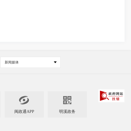
新闻媒体


闽政通APP
明溪政务