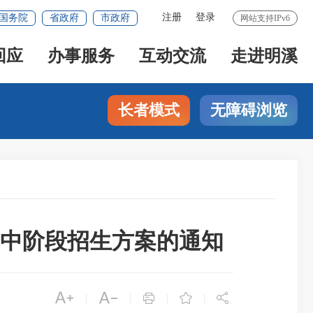
注册
登录
国务院
省政府
市政府
网站支持IPv6
回应
办事服务
互动交流
走进明溪
长者模式
无障碍浏览
高中阶段招生方案的通知





|
|
|
|