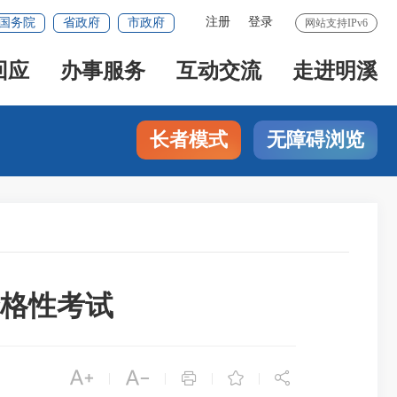
注册
登录
国务院
省政府
市政府
网站支持IPv6
回应
办事服务
互动交流
走进明溪
长者模式
无障碍浏览
合格性考试





|
|
|
|