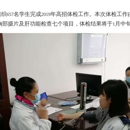
组织
名学生完成
年高招体检工作。本次体检工作
657
2019
胸部摄片及肝功能检查七个项目，体检结果将于
月中
1