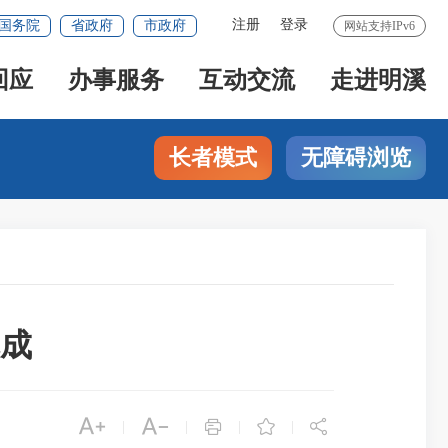
注册
登录
国务院
省政府
市政府
网站支持IPv6
回应
办事服务
互动交流
走进明溪
长者模式
无障碍浏览
完成





|
|
|
|