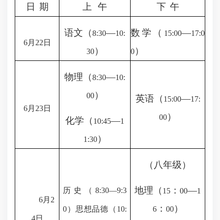
日
期
上
午
下
午
语文（
—
数学（
—
8:30
10:
15:00
17:0
6
月
22
日
）
）
30
0
物理（
—
8:30
10:
）
00
英语（
—
15:00
17:
6
月
23
日
）
00
化学（
—
10:45
1
）
1:30
（八年级）
地理（
：
—
历史（
8:30
—
9:3
15
00
1
6
月
2
：
）
0
）
思想品德（
10:
6
00
4
日