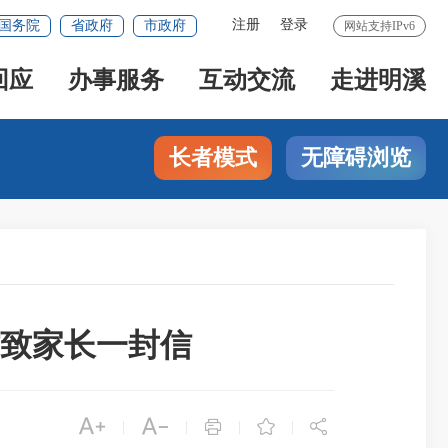
注册
登录
国务院
省政府
市政府
网站支持IPv6
回应
办事服务
互动交流
走进明溪
长者模式
无障碍浏览
作致家长一封信





|
|
|
|