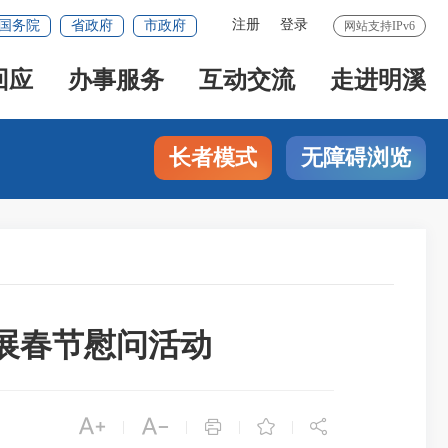
注册
登录
国务院
省政府
市政府
网站支持IPv6
回应
办事服务
互动交流
走进明溪
长者模式
无障碍浏览
展春节慰问活动





|
|
|
|