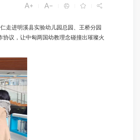





|
|
|
|
仁走进明溪县实验幼儿园总园、王桥分园
作协议，让中匈两国幼教理念碰撞出璀璨火