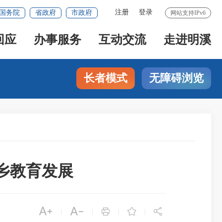
注册
登录
国务院
省政府
市政府
网站支持IPv6
回应
办事服务
互动交流
走进明溪
长者模式
无障碍浏览
乡教育发展





|
|
|
|