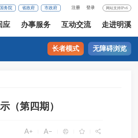
注册
登录
国务院
省政府
市政府
网站支持IPv6
回应
办事服务
互动交流
走进明溪
长者模式
无障碍浏览
示（第四期）





|
|
|
|