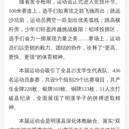
随着发令枪响，运动会正式进入竞技环节。
100米赛道上，选手们如离弦之箭飞驰而出；跳远
沙坑前，运动员腾空一跃划出优美弧线；跳高横
杆旁，少年们轻盈跨越挑战极限；铅球投掷区，
选手们奋力一掷展现力量之美……赛场上，运动
员们以坚韧的毅力、团结的协作，诠释了“更高、
更快、更强”的体育精神。
本届运动会吸引了全县25支学生代表队、436
名运动员参赛，共设9个组别29个比赛项目，共产
生金牌228枚、银牌169枚、铜牌123枚，11人次打
破县纪录，全面展现了明溪学子的拼搏进取精
神。
本届运动会是明溪县深化体教融合、落实“双