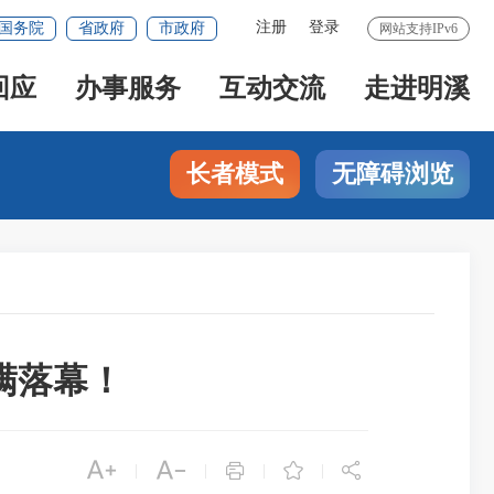
注册
登录
国务院
省政府
市政府
网站支持IPv6
回应
办事服务
互动交流
走进明溪
长者模式
无障碍浏览
满落幕！





|
|
|
|