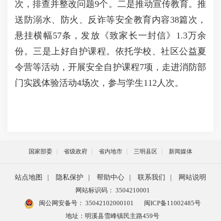
次，排查并整改问题9个。二是推动宣传教育。推
送防溺水、防火、反诈等安全教育内容38篇次，
悬挂横幅57条，发放《致家长一封信》1.3万余
份。三是上好自护课程。依托学校、社区公益夏
令营等活动，开展安全自护课程7项，走进消防部
门实践体验活动4场次，参与学生112人次。
国家部委
省级政府
省内地市
三明县区
新闻媒体
站点地图
|
隐私保护
|
帮助中心
|
联系我们
|
网站说明
网站标识码： 3504210001
闽公网安备号：
35042102000101
闽ICP备11002485号
地址：明溪县雪峰镇民主路459号