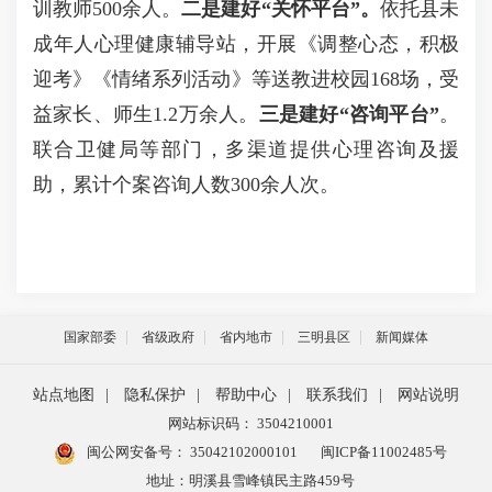
训教师500余人。
二是建好“关怀平台”
。
依托县未
成年人心理健康辅导站，开展《调整心态，积极
迎考》《情绪系列活动》等送教进校园168场，受
益家长、师生1.2万余人。
三是建好“咨询平台”
。
联合卫健局等部门，多渠道提供心理咨询及援
助，累计个案咨询人数300余人次。
国家部委
省级政府
省内地市
三明县区
新闻媒体
站点地图
|
隐私保护
|
帮助中心
|
联系我们
|
网站说明
网站标识码： 3504210001
闽公网安备号：
35042102000101
闽ICP备11002485号
地址：明溪县雪峰镇民主路459号