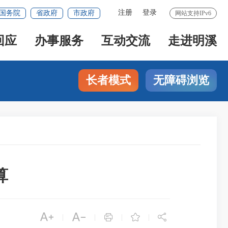
注册
登录
国务院
省政府
市政府
网站支持IPv6
回应
办事服务
互动交流
走进明溪
长者模式
无障碍浏览
算





|
|
|
|