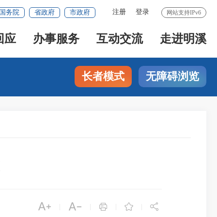
注册
登录
国务院
省政府
市政府
网站支持IPv6
回应
办事服务
互动交流
走进明溪
长者模式
无障碍浏览





|
|
|
|