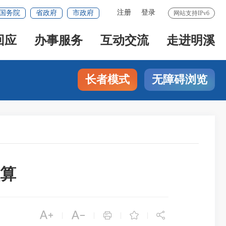
注册
登录
国务院
省政府
市政府
网站支持IPv6
回应
办事服务
互动交流
走进明溪
长者模式
无障碍浏览
预算





|
|
|
|