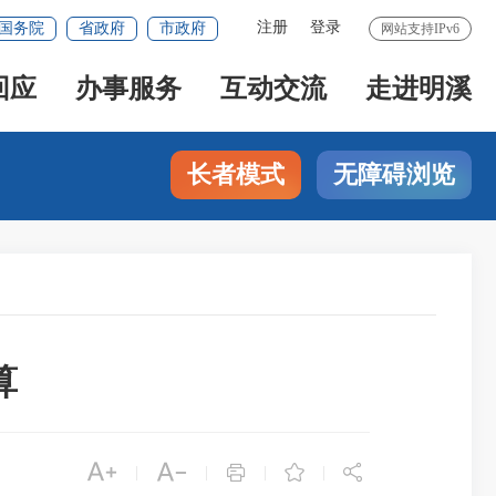
注册
登录
国务院
省政府
市政府
网站支持IPv6
回应
办事服务
互动交流
走进明溪
长者模式
无障碍浏览
算





|
|
|
|