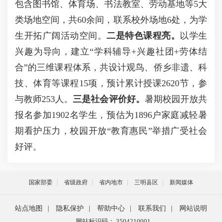
包含图书馆、体育场、书法教室、劳动基地等5大
类场地空间，共60余间，联系校外场地6处，为学
生开拓广阔活动空间。
二是特色课程亮。
以学生
兴趣为导向，建立“学科辅导+兴趣社团+劳体结
合”的三维课程体系，共设计观鸟、侨乡非遗、科
技、体育等课程15项，预计累计授课2620节，参
与教师253人。
三是社会评价好。
暑期校园开放共
报名参加1902名学生，预估为1896户家庭减轻暑
期看护压力，校园开放“教育惠民”举措广受社会
好评。
国家部委
省级政府
省内地市
三明县区
新闻媒体
站点地图
|
隐私保护
|
帮助中心
|
联系我们
|
网站说明
网站标识码： 3504210001