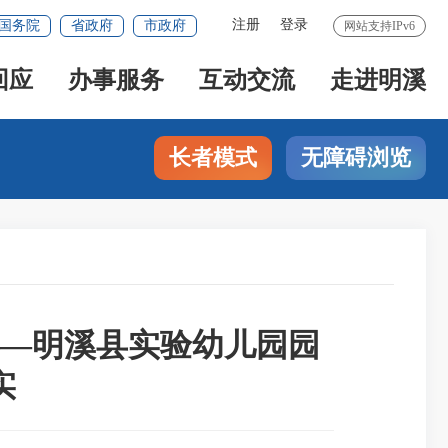
注册
登录
国务院
省政府
市政府
网站支持IPv6
回应
办事服务
互动交流
走进明溪
长者模式
无障碍浏览
—明溪县实验幼儿园园
实