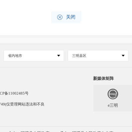

关闭
省内地市
三明县区
新媒体矩阵
CP备11002485号
13749(仅受理网站违法和不良
e三明