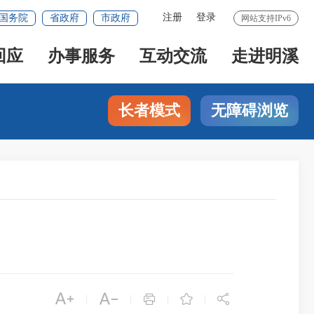
注册
登录
国务院
省政府
市政府
网站支持IPv6
回应
办事服务
互动交流
走进明溪
长者模式
无障碍浏览





|
|
|
|